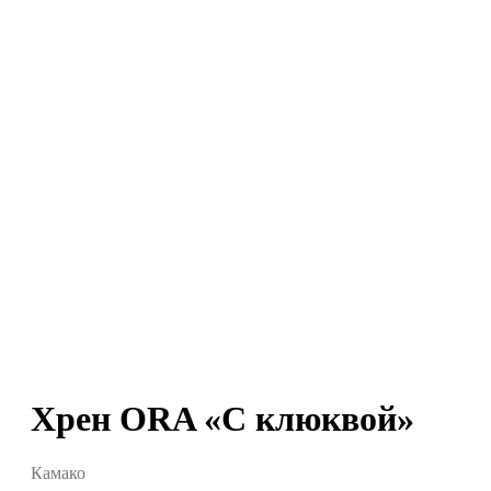
Хрен ORA «С клюквой»
Камако